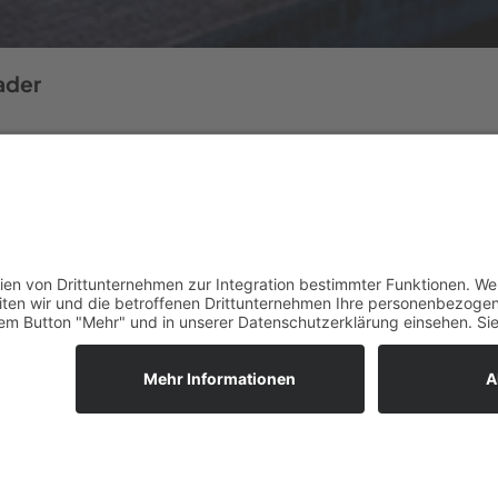
ader
artung von Löscha
er Hebel