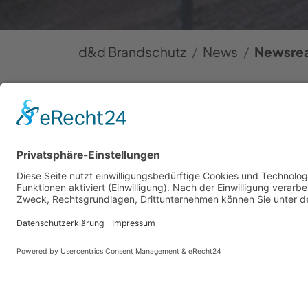
d&d Brandschutz
News
Newsre
Regelmäßige W
wirtschaftlich
26.01.2026 10:32