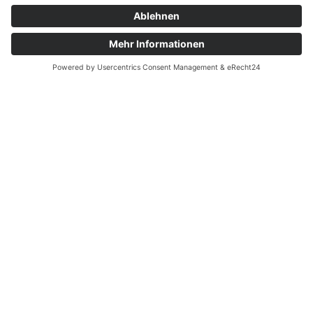
Sortiertechnik, Schredder und
Zerkleinerungsanlagen in der
Kreislaufwirtschaft ein. In Recyclingbetrieben
wird täglich tonnenweise Material verarbeitet.
Betreiber stehen dabei vor der
Herausforderung hochautomatisierte
Prozesse unter hohem Zeitdruck sicher zu
gestalten und zugleich den Brandgefahren zu
begegnen, die durch die unsachgemäße
Entsorgung von Lithium-Ionen-Akkus,
brennbaren Materialien und mechanischer
Reibung ausgehen. Insbesondere in
Sortiertechnik, Schreddern und
Zerkleinerungsanlagen entstehen häufig