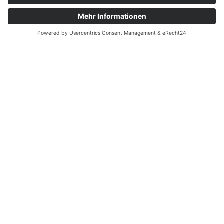
Entwickelt d&d
Brandschutzsysteme
individuelle Lösungen oder
Standardprodukte?
Unterstützt d&d
Brandschutzsysteme bei
Planung und
Genehmigung?
Werden auch