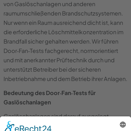
von Gaslöschanlagen und anderen
raumumschließenden Brandschutzsystemen.
Nur wenn ein Raum ausreichend dicht ist, kann
die erforderliche Löschmittelkonzentration im
Brandfall sicher gehalten werden. Wir führen
Door‑Fan‑Tests fachgerecht, normorientiert
und mit anerkannter Prüftechnik durch und
unterstützt Betreiber bei der sicheren
Inbetriebnahme und dem Betrieb ihrer Anlagen.
Bedeutung des Door‑Fan‑Tests für
Gaslöschanlagen
Gaslöschanlagen sind darauf ausgelegt,
Brände durch Inert‑ oder Löschgase effektiv zu