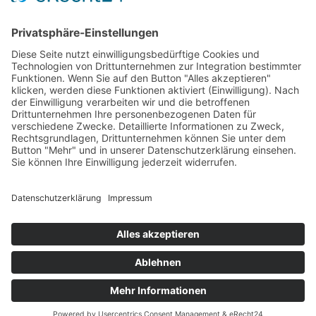
bekämpfen. Voraussetzung für ihre
Wirksamkeit ist, dass die vorgegebene
Löschmittelkonzentration über einen
definierten Zeitraum im Schutzbereich gehalten
werden kann. Undichte Türen,
Kabeldurchführungen, Lüftungsöffnungen
oder bauliche Schwachstellen können dazu
führen, dass das Löschgas zu schnell
entweicht und die Löschwirkung nicht erreicht
wird. Der Door‑Fan‑Test simuliert dieses
Szenario unter kontrollierten Bedingungen.
Durch das Erzeugen definierter
Druckdifferenzen wird der Luftwechsel des
Raumes gemessen und daraus berechnet, ob